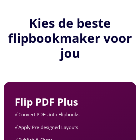
Kies de beste
flipbookmaker voor
jou
Flip PDF Plus
√ Convert PDFs into Flipbooks
√ Apply Pre-designed Layouts