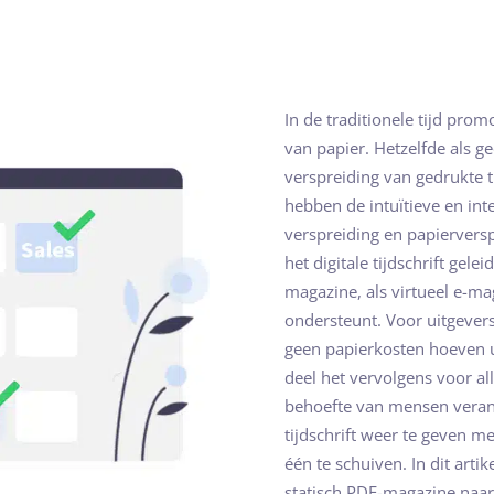
In de traditionele tijd pro
van papier. Hetzelfde als ge
verspreiding van gedrukte t
hebben de intuïtieve en int
verspreiding en papierversp
het digitale tijdschrift gelei
magazine, als virtueel e-ma
ondersteunt. Voor uitgevers 
geen papierkosten hoeven ui
deel het vervolgens voor all
behoefte van mensen veran
tijdschrift weer te geven me
één te schuiven. In dit art
statisch PDF-magazine naar