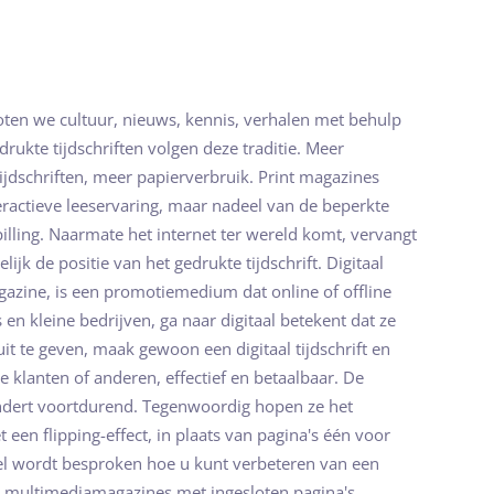
moten we cultuur, nieuws, kennis, verhalen met behulp
drukte tijdschriften volgen deze traditie. Meer
ijdschriften, meer papierverbruik. Print magazines
eractieve leeservaring, maar nadeel van de beperkte
illing. Naarmate het internet ter wereld komt, vervangt
delijk de positie van het gedrukte tijdschrift. Digitaal
gazine, is een promotiemedium dat online of offline
en kleine bedrijven, ga naar digitaal betekent dat ze
t te geven, maak gewoon een digitaal tijdschrift en
e klanten of anderen, effectief en betaalbaar. De
dert voortdurend. Tegenwoordig hopen ze het
t een flipping-effect, in plaats van pagina's één voor
ikel wordt besproken hoe u kunt verbeteren van een
 multimediamagazines met ingesloten pagina's.