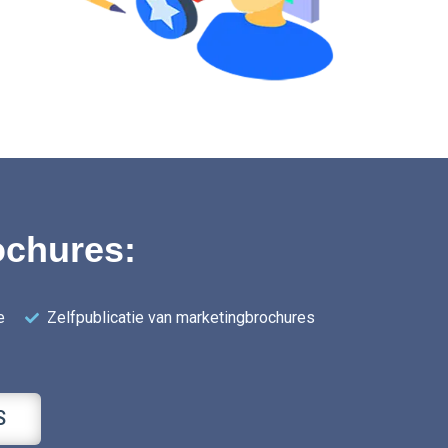
ochures:
e
Zelfpublicatie van marketingbrochures
S