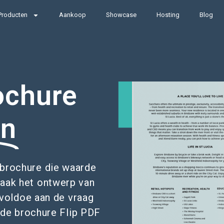
Producten
Aankoop
Showcase
Hosting
Blog
ochure
en
ntbrochure die waarde
aak het ontwerp van
 voldoe aan de vraag
nde brochure Flip PDF